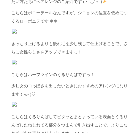
たい方たちにへアレンジのご紹介です (﹡´◡`﹡ )
こちらはポニーテールなんですが、シニョンの位置を低めにつ
くるローポニテです ❁︎❃︎
きっちり上げるよりも後れ毛を少し残して仕上げることで、さ
らに女性らしさをアップできますっ！！
こちらはハーフツインのくるりんぱですっ！
少し女のコっぽさを出したいときにおすすめのアレンジになり
ます ( ᵕᴗᵕ )♡
こちらはくるりんぱしてピタッとまとまっている表面とくるり
んぱしたねじれてる部分をつまんで引き出すことで、よりこな