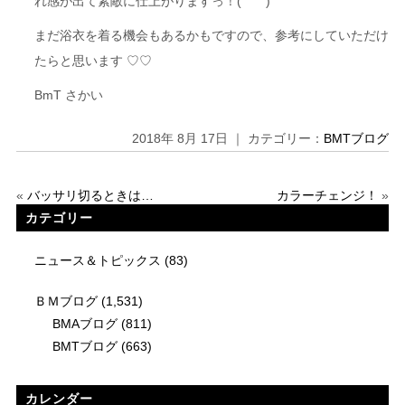
れ感が出て素敵に仕上がりますっ！( ˙꒳​˙ )
まだ浴衣を着る機会もあるかもですので、参考にしていただけ
たらと思います ♡♡
BmT さかい
2018年 8月 17日 ｜ カテゴリー：
BMTブログ
«
バッサリ切るときは…
カラーチェンジ！
»
カテゴリー
ニュース＆トピックス
(83)
ＢＭブログ
(1,531)
BMAブログ
(811)
BMTブログ
(663)
カレンダー