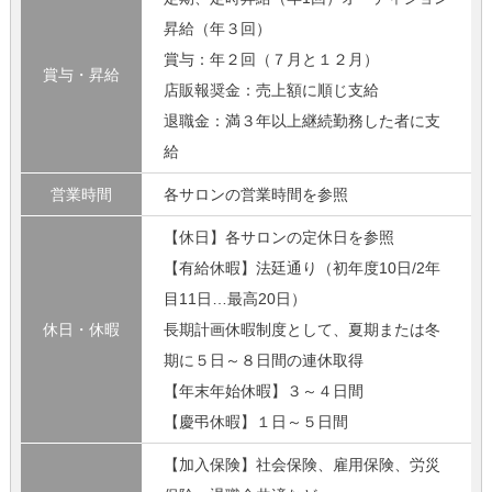
昇給（年３回）
賞与：年２回（７月と１２月）
賞与・昇給
店販報奨金：売上額に順じ支給
退職金：満３年以上継続勤務した者に支
給
営業時間
各サロンの営業時間を参照
【休日】各サロンの定休日を参照
【有給休暇】法廷通り（初年度10日/2年
目11日…最高20日）
休日・休暇
長期計画休暇制度として、夏期または冬
期に５日～８日間の連休取得
【年末年始休暇】３～４日間
【慶弔休暇】１日～５日間
【加入保険】社会保険、雇用保険、労災