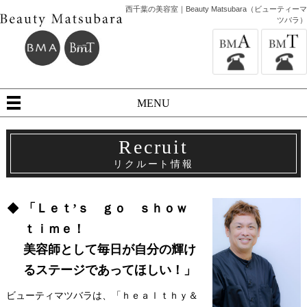
西千葉の美容室｜Beauty Matsubara（ビューティーマ
ツバラ）
MENU
Recruit
リクルート情報
「Ｌｅｔ’ｓ ｇｏ ｓｈｏｗ
ｔｉｍｅ！
美容師として毎日が自分の輝け
るステージであってほしい！」
ビューティマツバラは、「ｈｅａｌｔｈｙ＆