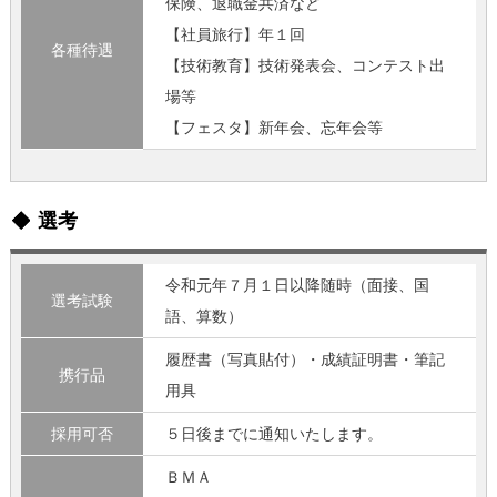
保険、退職金共済など
【社員旅行】年１回
各種待遇
【技術教育】技術発表会、コンテスト出
場等
【フェスタ】新年会、忘年会等
選考
令和元年７月１日以降随時（面接、国
選考試験
語、算数）
履歴書（写真貼付）・成績証明書・筆記
携行品
用具
採用可否
５日後までに通知いたします。
ＢＭＡ