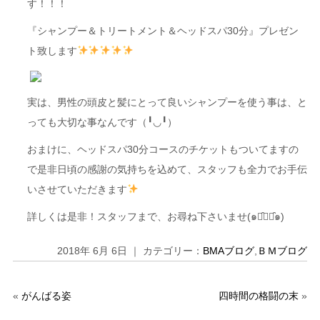
す！！！
『シャンプー＆トリートメント＆ヘッドスパ30分』プレゼン
ト致します
実は、男性の頭皮と髪にとって良いシャンプーを使う事は、と
っても大切な事なんです（╹◡╹）
おまけに、ヘッドスパ30分コースのチケットもついてますの
で是非日頃の感謝の気持ちを込めて、スタッフも全力でお手伝
いさせていただきます
詳しくは是非！スタッフまで、お尋ね下さいませ(๑･̑◡･̑๑)
2018年 6月 6日 ｜ カテゴリー：
BMAブログ
,
ＢＭブログ
«
がんばる姿
四時間の格闘の末
»