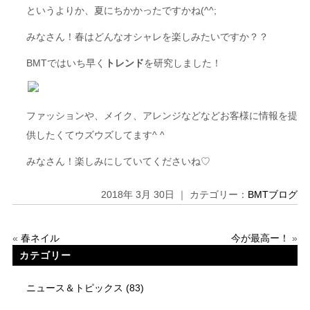
というよりか、夏にちかかったですかね(^^;
みなさん！春はどんなオシャレを楽しみたいですか？？
BMTではいち早く
トレンド
を研究しました！
ファッションや、メイク、アレンジなどなどお客様に情報を提
供したくてウズウズしてます^ ^
みなさん！楽しみにしていてくださいね♡
2018年 3月 30日 ｜ カテゴリー：
BMTブログ
«
春ネイル
今が最高ー！
»
カテゴリー
ニュース＆トピックス
(83)