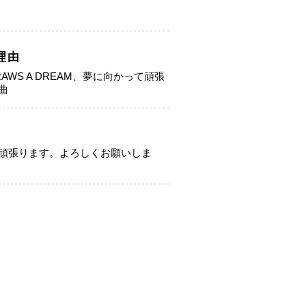
理由
ART DRAWS A DREAM、夢に向かって頑張
曲
頑張ります。よろしくお願いしま