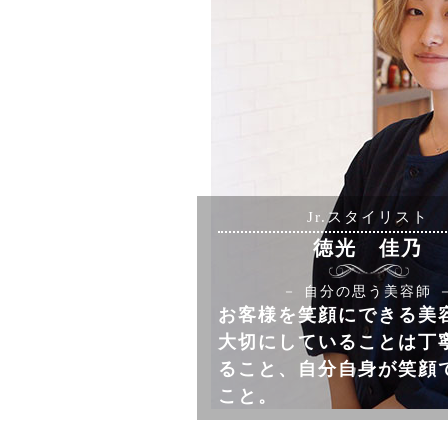
Jr.スタイリスト
徳光 佳乃
－ 自分の思う美容師 
お客様を笑顔にできる美
大切にしていることは丁
ること、自分自身が笑顔
こと。