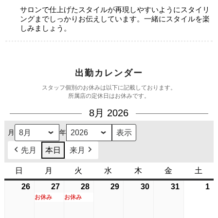
サロンで仕上げたスタイルが再現しやすいようにスタイリ
ングまでしっかりお伝えしています。一緒にスタイルを楽
しみましょう。
出勤カレンダー
スタッフ個別のお休みは以下に記載しております。
所属店の定休日はお休みです。
8月 2026
月
年
先月
本日
来月
日
日
月
月
火
火
水
水
木
木
金
金
土
土
曜
曜
曜
曜
曜
曜
曜
26
2026
27
2026
(1
28
2026
(1
29
2026
30
2026
31
2026
1
2
日
日
日
日
日
日
日
お休み
お休み
年
年
件
年
件
年
年
年
年
7
7
の
7
の
7
7
7
8