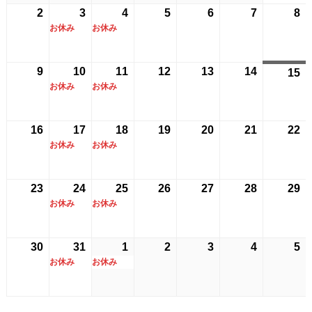
月
月
イ
月
イ
月
月
月
月
2
2026
3
2026
(1
4
2026
(1
5
2026
6
2026
7
2026
8
2
26
27
ベ
28
ベ
29
30
31
1
お休み
お休み
年
年
件
年
件
年
年
年
年
日
日
ン
日
ン
日
日
日
日
8
8
の
8
の
8
8
8
8
ト)
ト)
月
月
イ
月
イ
月
月
月
月
9
2026
10
2026
(1
11
2026
(1
12
2026
13
2026
14
2026
15
2
2
3
ベ
4
ベ
5
6
7
8
お休み
お休み
年
年
件
年
件
年
年
年
年
日
日
ン
日
ン
日
日
日
日
8
8
の
8
の
8
8
8
8
ト)
ト)
月
月
イ
月
イ
月
月
月
月
16
2026
17
2026
(1
18
2026
(1
19
2026
20
2026
21
2026
22
2
9
10
ベ
11
ベ
12
13
14
1
お休み
お休み
年
年
件
年
件
年
年
年
年
日
日
ン
日
ン
日
日
日
日
8
8
の
8
の
8
8
8
8
ト)
ト)
月
月
イ
月
イ
月
月
月
月
23
2026
24
2026
(1
25
2026
(1
26
2026
27
2026
28
2026
29
2
16
17
ベ
18
ベ
19
20
21
2
お休み
お休み
年
年
件
年
件
年
年
年
年
日
日
ン
日
ン
日
日
日
日
8
8
の
8
の
8
8
8
8
ト)
ト)
月
月
イ
月
イ
月
月
月
月
30
2026
31
2026
(1
1
2026
(1
2
2026
3
2026
4
2026
5
2
23
24
ベ
25
ベ
26
27
28
2
お休み
お休み
年
年
件
年
件
年
年
年
年
日
日
ン
日
ン
日
日
日
日
8
8
の
9
の
9
9
9
9
ト)
ト)
月
月
イ
月
イ
月
月
月
月