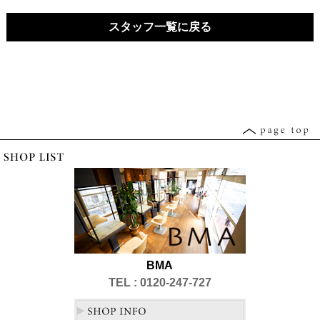
30
31
ベ
1
ベ
2
3
4
5
日
日
ン
日
ン
日
日
日
日
スタッフ一覧に戻る
ト)
ト)
BMA
TEL : 0120-247-727