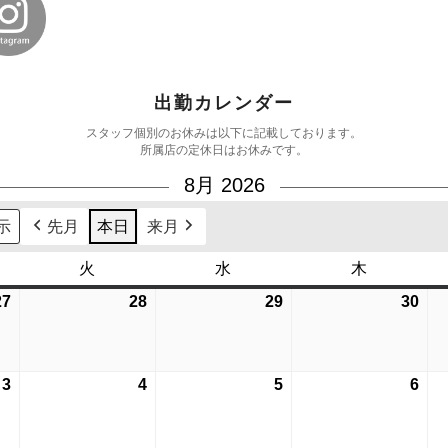
出勤カレンダー
スタッフ個別のお休みは以下に記載しております。
所属店の定休日はお休みです。
8月 2026
先月
本日
来月
火
火
水
水
木
木
曜
曜
曜
27
2026
28
2026
29
2026
30
202
日
日
日
年
年
年
年
7
7
7
7
月
月
月
月
3
2026
4
2026
5
2026
6
202
27
28
29
30
年
年
年
年
日
日
日
日
8
8
8
8