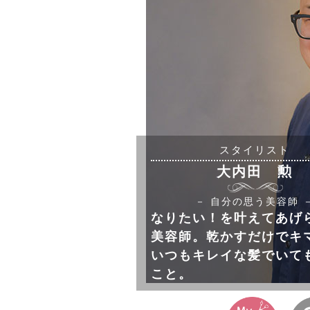
スタイリスト
大内田 勲
－ 自分の思う美容師 
なりたい！を叶えてあげ
美容師。乾かすだけでキ
いつもキレイな髪でいて
こと。